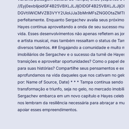
//Eyj0exblijoidGF4B25VBXLJLJljOIDGF4B25VBXLJLJljO
DGVtIiWiCMVZB3VYY2UioIJJa3bMnMFsZNG0OtaZMTbUB
perfeitamente. Enquanto Sergachev avalia seus próximos 
Hayes continua aproveitando a onda de seu sucesso musica
vida. Esses desenvolvimentos não apenas refletem as jornad
e artista musical, mas também ressaltam o status de Tam
diversos talentos. ## Engajando a comunidade e muito m
imobiliários de Sergachev e o sucesso da turnê de Hayes 
transições e aproveitar oportunidades? Como o papel de 
para suas histórias? Compartilhe seus pensamentos e expe
aprofundamos na vida daqueles que nos cativam no gelo e 
por: Name of Source, Date) * * * Tampa continua sendo um 
transformação e triunfo, seja no gelo, no mercado imobiliár
Sergachev embarca em um novo capítulo e Hayes celebra s
nos lembram da resiliência necessária para abraçar a mu
apoiar esses empreendimentos.