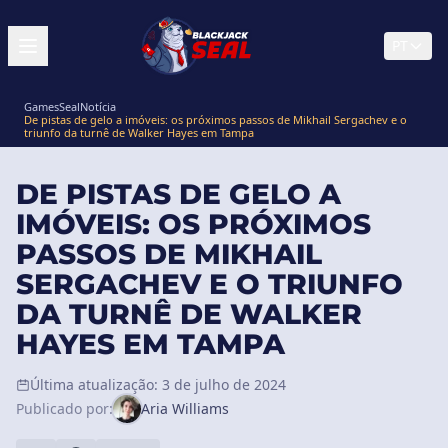
PT
GamesSeal
Notícia
De pistas de gelo a imóveis: os próximos passos de Mikhail Sergachev e o
triunfo da turnê de Walker Hayes em Tampa
DE PISTAS DE GELO A
IMÓVEIS: OS PRÓXIMOS
PASSOS DE MIKHAIL
SERGACHEV E O TRIUNFO
DA TURNÊ DE WALKER
HAYES EM TAMPA
Última atualização: 3 de julho de 2024
Publicado por:
Aria Williams