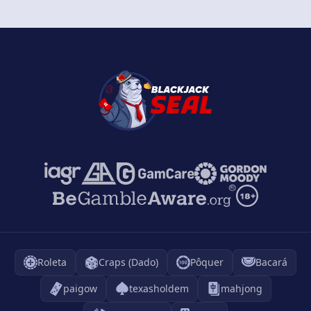
Roleta
Craps (Dado)
Pôquer
Bacará
paigow
texasholdem
mahjong