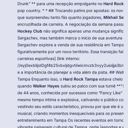
Drunk” ** para uma recepção empolgante no
Hard Rock 
pop country. * * ## Trocando patins por apostas: os no
que surpreendeu tanto fãs quanto jogadores,
Mikhail Ser
encruzilhada de carreira. A negociação da semana passa
Hockey Club
não significa apenas uma mudança significati
Sergachev, mas também marca o início de sua aventura no
Sergachev explora a venda de sua residência em Tampa, o 
figurativamente por um novo território. Essa transição fala
carreiras esportivas] (link interno:
//eyj0exblijoIDgf4b25vbxljdgvtiiwicmvzb3vyy2uioijja3
e a importância de planejar a vida além da pista. ## Walk
Tampa Enquanto isso, o
Hard Rock Tampa
estava cheio de
quando
Walker Hayes
subiu ao palco com sua turnê **"Sa
de 44 anos, conhecida por sucessos como “Fancy Like” e 
mesmo tempo íntima e explosiva, cativando o público com 
vestindo seu estilo característico, provou por que ele é um
musical, criando momentos inesquecíveis para os presentes
entretenimento em Tampa Os recentes eventos em torno 
vibrante paisagem cultural de Tampa, onde [esportes e entr