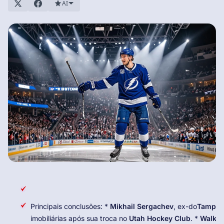
AI
Principais conclusões: *
Mikhail Sergachev
, ex-do
Tampa B
imobiliárias após sua troca no
Utah Hockey Club
. *
Walker