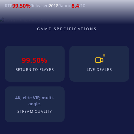
99.50%
8.4
RTP
Released
2018
Rating
/10
GAME SPECIFICATIONS
99.50%
RETURN TO PLAYER
LIVE DEALER
4K, elite VIP, multi-
angle.
STREAM QUALITY